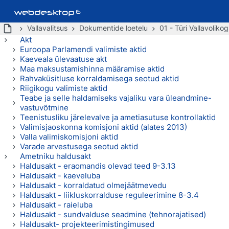
Vallavalitsus
Dokumentide loetelu
01 - Türi Vallavoliko
Akt
Euroopa Parlamendi valimiste aktid
Kaeveala ülevaatuse akt
Maa maksustamishinna määramise aktid
Rahvaküsitluse korraldamisega seotud aktid
Riigikogu valimiste aktid
Teabe ja selle haldamiseks vajaliku vara üleandmine-
vastuvõtmine
Teenistusliku järelevalve ja ametiasutuse kontrollaktid
Valimisjaoskonna komisjoni aktid (alates 2013)
Valla valimiskomisjoni aktid
Varade arvestusega seotud aktid
Ametniku haldusakt
Haldusakt - eraomandis olevad teed 9-3.13
Haldusakt - kaeveluba
Haldusakt - korraldatud olmejäätmevedu
Haldusakt - liikluskorralduse reguleerimine 8-3.4
Haldusakt - raieluba
Haldusakt - sundvalduse seadmine (tehnorajatised)
Haldusakt- projekteerimistingimused