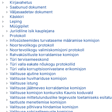
Kirjavahetus
Saabunud dokument
Väljasaadetav dokument
Käskkiri
Leping
Müügipilet
Juriidiline isik kauplejana
Protokoll
Infosüsteemides turvataseme määramise komisjon
Noortevolikogu protokoll
Noortevolikogu valimiskomisjoni protokoll
Rahvaküsitluste korraldamise komisjon
Türi tervisemeeskond
Türi valla eakate nõukogu protokollid
Türi valla korruptsioonivastane erikomisjon
Valitsuse ajutine komisjon
Valitsuse huvihariduse komisjon
Valitsuse istung
Valitsuse jäätmeveo korraldamise komisjon
Valitsuse komisjon konkursiks Kaunis koduvald
Valitsuse mittetulunduslike tegevuste toetamiseks esitat
taotluste menetlemise komisjon
Valitsuse põhivara hindamise komisjon
Valitsuse sotsiaalteenuste komisjon