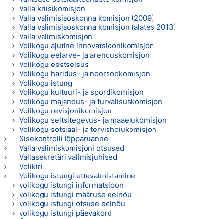
Valla kriisikomisjon
Valla valimisjaoskonna komisjon (2009)
Valla valimisjaoskonna komisjon (alates 2013)
Valla valimiskomisjon
Volikogu ajutine innovatsioonikomisjon
Volikogu eelarve- ja arenduskomisjon
Volikogu eestseisus
Volikogu haridus- ja noorsookomisjon
Volikogu istung
Volikogu kultuuri- ja spordikomisjon
Volikogu majandus- ja turvalisuskomisjon
Volikogu revisjonikomisjon
Volikogu seltsitegevus- ja maaelukomisjon
Volikogu sotsiaal- ja tervishoiukomisjon
Sisekontrolli lõpparuanne
Valla valimiskomisjoni otsused
Vallasekretäri valimisjuhised
Volikiri
Volikogu istungi ettevalmistamine
volikogu istungi informatsioon
volikogu istungi määruse eelnõu
volikogu istungi otsuse eelnõu
volikogu istungi päevakord