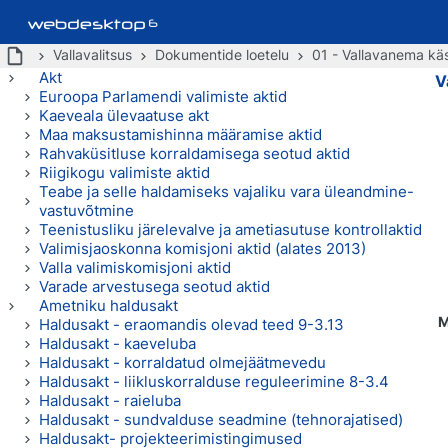
Vallavalitsus
Dokumentide loetelu
01 - Vallavanema käs
Akt
V
Euroopa Parlamendi valimiste aktid
Kaeveala ülevaatuse akt
Maa maksustamishinna määramise aktid
Rahvaküsitluse korraldamisega seotud aktid
Riigikogu valimiste aktid
Teabe ja selle haldamiseks vajaliku vara üleandmine-
vastuvõtmine
Teenistusliku järelevalve ja ametiasutuse kontrollaktid
Valimisjaoskonna komisjoni aktid (alates 2013)
Valla valimiskomisjoni aktid
Varade arvestusega seotud aktid
Ametniku haldusakt
M
Haldusakt - eraomandis olevad teed 9-3.13
Haldusakt - kaeveluba
Haldusakt - korraldatud olmejäätmevedu
Haldusakt - liikluskorralduse reguleerimine 8-3.4
Haldusakt - raieluba
Haldusakt - sundvalduse seadmine (tehnorajatised)
Haldusakt- projekteerimistingimused