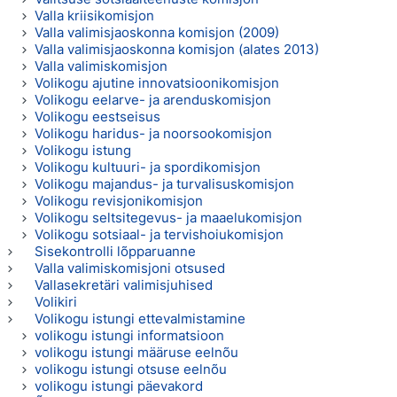
Valla kriisikomisjon
Valla valimisjaoskonna komisjon (2009)
Valla valimisjaoskonna komisjon (alates 2013)
Valla valimiskomisjon
Volikogu ajutine innovatsioonikomisjon
Volikogu eelarve- ja arenduskomisjon
Volikogu eestseisus
Volikogu haridus- ja noorsookomisjon
Volikogu istung
Volikogu kultuuri- ja spordikomisjon
Volikogu majandus- ja turvalisuskomisjon
Volikogu revisjonikomisjon
Volikogu seltsitegevus- ja maaelukomisjon
Volikogu sotsiaal- ja tervishoiukomisjon
Sisekontrolli lõpparuanne
Valla valimiskomisjoni otsused
Vallasekretäri valimisjuhised
Volikiri
Volikogu istungi ettevalmistamine
volikogu istungi informatsioon
volikogu istungi määruse eelnõu
volikogu istungi otsuse eelnõu
volikogu istungi päevakord