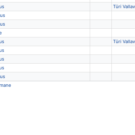
us
Türi Vallav
dus
dus
e
us
Türi Vallav
us
us
us
dus
imane