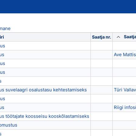
imane
Saatja
iri
Saatja nr.
dus
us
Ave Mattis
dus
dus
s
us suvelaagri osalustasu kehtestamiseks
Türi Vallav
dus
us
Riigi info
us töötajate koosseisu kooskõlastamiseks
oomustus
s