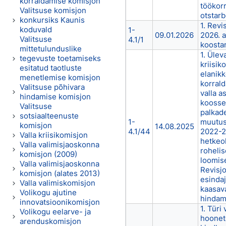
korraldamise komisjon
töökor
Valitsuse komisjon
otstarb
konkursiks Kaunis
1. Revi
koduvald
1-
09.01.2026
2026. a
Valitsuse
4.1/1
koosta
mittetulunduslike
1. Ülev
tegevuste toetamiseks
kriisik
esitatud taotluste
elanik
menetlemise komisjon
korrald
Valitsuse põhivara
valla a
hindamise komisjon
koosse
Valitsuse
palkad
sotsiaalteenuste
1-
muutus
komisjon
14.08.2025
4.1/44
2022-2
Valla kriisikomisjon
hetkeol
Valla valimisjaoskonna
rohelis
komisjon (2009)
loomise
Valla valimisjaoskonna
Revisj
komisjon (alates 2013)
esindaj
Valla valimiskomisjon
kaasav
Volikogu ajutine
hindam
innovatsioonikomisjon
1. Türi
Volikogu eelarve- ja
hoonet
arenduskomisjon