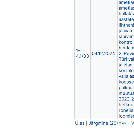
ametia
ametia
hallata
aastate
lihthan
jäävat
läbivii
kontrol
hindami
1-
04.12.2024
2. Revi
4.1/33
Türi va
ja elan
korrald
valla a
koosse
palkad
muutus
2022-2
hetkeol
rohelis
loomise
Üles
Järgmine (20) »»»
V
|
|