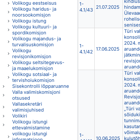
kindlus
Volikogu eestseisus
1-
21.07.2025
hindami
Volikogu haridus- ja
4.1/43
Ülevaad
noorsookomisjon
rohelis
Volikogu istung
senise
Volikogu kultuuri- ja
Türi va
spordikomisjon
konsol
Volikogu majandus- ja
2024. 
turvalisuskomisjon
1-
17.06.2025
aruande
Volikogu
4.1/42
jätkmin
revisjonikomisjon
revisjo
Volikogu seltsitegevus-
aruand
ja maaelukomisjon
Türi va
Volikogu sotsiaal- ja
konsol
tervishoiukomisjon
2024. 
Sisekontrolli lõpparuanne
aruande
Valla valimiskomisjoni
Revisjo
otsused
aruand
Vallasekretäri
„Türi v
valimisjuhised
sõiduki
Volikiri
tunnim
Volikogu istungi
kasutam
ettevalmistamine
võimal
volikogu istungi
1-
10.06.2025
kulutõ
informatsioon