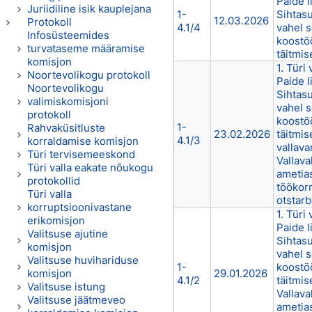
Paide l
Juriidiline isik kauplejana
1-
Sihtas
12.03.2026
Protokoll
4.1/4
vahel 
Infosüsteemides
koostö
turvataseme määramise
täitmis
komisjon
1. Türi 
Noortevolikogu protokoll
Paide l
Noortevolikogu
Sihtas
valimiskomisjoni
vahel 
protokoll
koostö
1-
Rahvaküsitluste
23.02.2026
täitmis
4.1/3
korraldamise komisjon
vallava
Türi tervisemeeskond
Vallava
Türi valla eakate nõukogu
ametia
protokollid
töökor
Türi valla
otstarb
korruptsioonivastane
1. Türi 
erikomisjon
Paide l
Valitsuse ajutine
Sihtas
komisjon
vahel 
Valitsuse huvihariduse
1-
koostö
komisjon
29.01.2026
4.1/2
täitmis
Valitsuse istung
Vallava
Valitsuse jäätmeveo
ametia