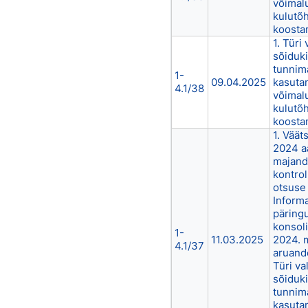
võimal
kulutõ
koosta
1. Türi
sõiduki
tunnim
1-
09.04.2025
kasutam
4.1/38
võimal
kulutõ
koosta
1. Väät
2024 a
majand
kontrol
otsuse
Informa
päringu
konsol
1-
11.03.2025
2024. 
4.1/37
aruand
Türi va
sõiduki
tunnim
kasutam