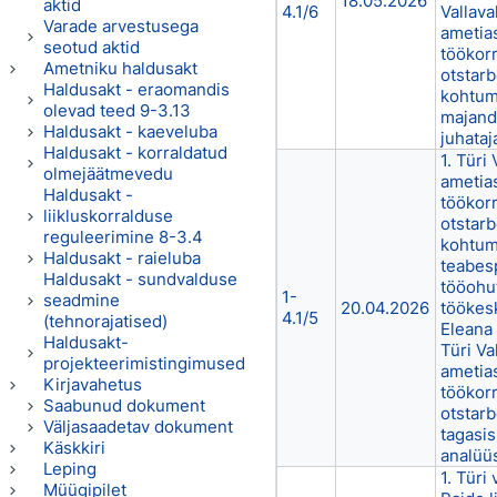
18.05.2026
aktid
4.1/6
Vallava
Varade arvestusega
ametia
seotud aktid
töökor
Ametniku haldusakt
otstarb
Haldusakt - eraomandis
kohtumi
olevad teed 9-3.13
majand
Haldusakt - kaeveluba
juhataj
Haldusakt - korraldatud
1. Türi
olmejäätmevedu
ametia
Haldusakt -
töökor
liikluskorralduse
otstarb
reguleerimine 8-3.4
kohtum
Haldusakt - raieluba
teabesp
Haldusakt - sundvalduse
tööohu
1-
seadmine
20.04.2026
töökes
4.1/5
(tehnorajatised)
Eleana 
Haldusakt-
Türi Va
projekteerimistingimused
ametia
Kirjavahetus
töökor
Saabunud dokument
otstarb
Väljasaadetav dokument
tagasis
Käskkiri
analüü
Leping
1. Türi 
Müügipilet