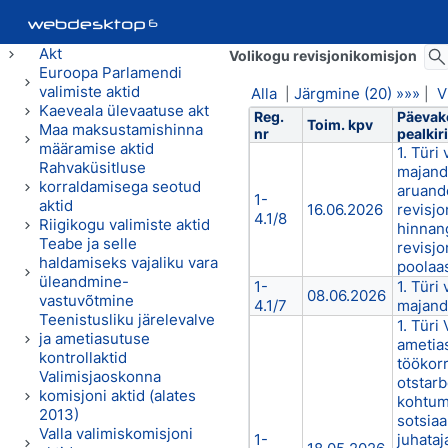
Akt
Volikogu revisjonikomisjon
Euroopa Parlamendi
valimiste aktid
Alla
Järgmine (20) »»»
V
|
|
Kaeveala ülevaatuse akt
Reg.
Päevak
Toim. kpv
Maa maksustamishinna
nr
pealkiri
määramise aktid
1. Türi
Rahvaküsitluse
majand
korraldamisega seotud
aruand
1-
aktid
16.06.2026
revisjo
4.1/8
Riigikogu valimiste aktid
hinnan
Teabe ja selle
revisjo
haldamiseks vajaliku vara
poolaa
üleandmine-
1-
1. Türi
08.06.2026
vastuvõtmine
4.1/7
majand
Teenistusliku järelevalve
1. Türi
ja ametiasutuse
ametia
kontrollaktid
töökor
Valimisjaoskonna
otstarb
komisjoni aktid (alates
kohtumi
2013)
sotsia
Valla valimiskomisjoni
1-
juhataj