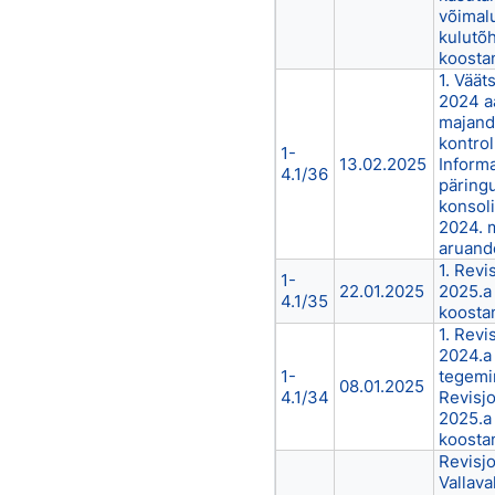
võimal
kulutõ
koosta
1. Väät
2024 a
majand
kontrol
1-
13.02.2025
Informa
4.1/36
päringu
konsol
2024. 
aruand
1. Revi
1-
22.01.2025
2025.a
4.1/35
koosta
1. Revi
2024.a
1-
tegemi
08.01.2025
4.1/34
Revisj
2025.a
koosta
Revisjo
Vallava