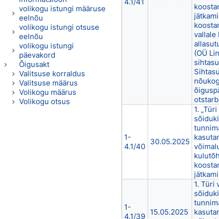
4.1/41
koosta
volikogu istungi määruse
jätkami
eelnõu
koostam
volikogu istungi otsuse
vallale
eelnõu
allasut
volikogu istungi
(OÜ Lin
päevakord
sihtas
Õigusakt
Sihtas
Valitsuse korraldus
nõukog
Valitsuse määrus
õigusp
Volikogu määrus
otstarb
Volikogu otsus
1. „Tür
sõiduki
tunnim
1-
kasutam
30.05.2025
4.1/40
võimal
kulutõ
koosta
jätkami
1. Türi
sõiduki
tunnim
1-
15.05.2025
kasutam
4.1/39