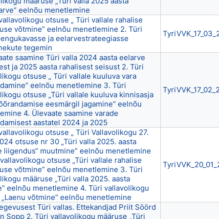
olikogu määruse „Türi valla 2025 aasta
larve“ eelnõu menetlemine
 vallavolikogu otsuse „ Türi vallale rahalise
use võtmine” eelnõu menetlemine 2. Türi
TyriVVK_17_03_
arengukavasse ja eelarvestrateegiasse
nekute tegemin
vaate saamine Türi valla 2024 aasta eelarve
est ja 2025 aasta rahalisest seisust 2. Türi
likogu otsuse „ Türi vallale kuuluva vara
damine” eelnõu menetlemine 3. Türi
TyriVVK_17_02_
likogu otsuse „Türi vallale kuuluva kinnisasja
võõrandamise eesmärgil jagamine“ eelnõu
emine 4. Ülevaate saamine varade
damisest aastatel 2024 ja 2025
 vallavolikogu otsuse „ Türi Vallavolikogu 27.
024 otsuse nr 30 „Türi valla 2025. aasta
e liigendus“ muutmine” eelnõu menetlemine
 vallavolikogu otsuse „Türi vallale rahalise
TyriVVK_20_01_
use võtmine” eelnõu menetlemine 3. Türi
likogu määruse „Türi valla 2025. aasta
e“ eelnõu menetlemine 4. Türi vallavolikogu
 „Laenu võtmine“ eelnõu menetlemine
tegevusest Türi vallas. Ettekandjad Priit Söörd
en Sopp 2. Türi vallavolikogu määruse „Türi