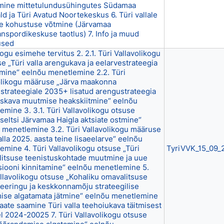
mine mittetulundusühingutes Südamaa
d ja Türi Avatud Noortekeskus 6. Türi vallale
se kohustuse võtmine (Järvamaa
anspordikeskuse taotlus) 7. Info ja muud
used
kogu esimehe tervitus 2. 2.1. Türi Vallavolikogu
e „Türi valla arengukava ja eelarvestrateegia
amine“ eelnõu menetlemine 2.2. Türi
olikogu määruse „Järva maakonna
strateegiale 2035+ lisatud arengustrateegia
skava muutmise heakskiitmine“ eelnõu
emine 3. 3.1. Türi Vallavolikogu otsuse
aseltsi Järvamaa Haigla aktsiate ostmine“
 menetlemine 3.2. Türi Vallavolikogu määruse
alla 2025. aasta teine lisaeelarve“ eelnõu
emine 4. Türi Vallavolikogu otsuse „Türi
TyriVVK_15_09_
alitsuse teenistuskohtade muutmine ja uue
siooni kinnitamine“ eelnõu menetlemine 5.
allavolikogu otsuse „Kohaliku omavalitsuse
neeringu ja keskkonnamõju strateegilise
ise algatamata jätmine“ eelnõu menetlemine
vaate saamine Türi valla teehoiukava täitmisest
el 2024-20025 7. Türi Vallavolikogu otsuse