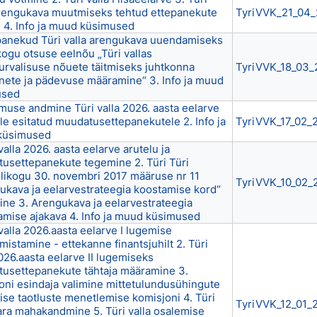
arengukava muutmiseks tehtud ettepanekute
TyriVVK_21_04_
u 4. Info ja muud küsimused
epanekud Türi valla arengukava uuendamiseks
kogu otsuse eelnõu „Türi vallas
urvalisuse nõuete täitmiseks juhtkonna
TyriVVK_18_03_
nete ja pädevuse määramine“ 3. Info ja muud
used
amuse andmine Türi valla 2026. aasta eelarve
le esitatud muudatusettepanekutele 2. Info ja
TyriVVK_17_02_
küsimused
 valla 2026. aasta eelarve arutelu ja
usettepanekute tegemine 2. Türi Türi
olikogu 30. novembri 2017 määruse nr 11
TyriVVK_10_02_
ukava ja eelarvestrateegia koostamise kord“
ne 3. Arengukava ja eelarvestrateegia
mise ajakava 4. Info ja muud küsimused
 valla 2026.aasta eelarve I lugemise
mistamine - ettekanne finantsjuhilt 2. Türi
026.aasta eelarve II lugemiseks
usettepanekute tähtaja määramine 3.
oni esindaja valimine mittetulundusühingute
ise taotluste menetlemise komisjoni 4. Türi
TyriVVK_12_01_2
vara mahakandmine 5. Türi valla osalemise