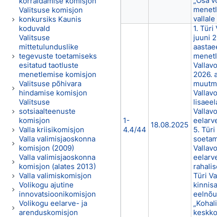
„Osa v
korraldamise komisjon
menetl
Valitsuse komisjon
vallal
konkursiks Kaunis
koduvald
1. Türi
Valitsuse
juuni 2
mittetulunduslike
aastae
tegevuste toetamiseks
menetl
esitatud taotluste
Vallavo
menetlemise komisjon
2026. 
Valitsuse põhivara
muutmi
hindamise komisjon
Vallavo
Valitsuse
lisaee
sotsiaalteenuste
Vallav
komisjon
1-
eelarv
18.08.2025
Valla kriisikomisjon
4.4/44
5. Türi
Valla valimisjaoskonna
soetam
komisjon (2009)
Vallav
Valla valimisjaoskonna
eelarv
komisjon (alates 2013)
rahali
Valla valimiskomisjon
Türi Va
Volikogu ajutine
kinnis
innovatsioonikomisjon
eelnõu
Volikogu eelarve- ja
„Kohal
arenduskomisjon
keskko