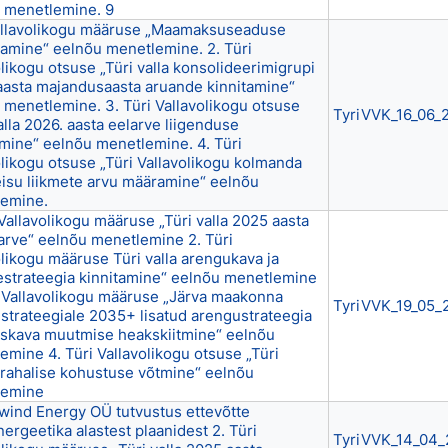
 menetlemine. 9
allavolikogu määruse „Maamaksuseaduse
amine“ eelnõu menetlemine. 2. Türi
likogu otsuse „Türi valla konsolideerimigrupi
aasta majandusaasta aruande kinnitamine“
 menetlemine. 3. Türi Vallavolikogu otsuse
TyriVVK_16_06_
alla 2026. aasta eelarve liigenduse
amine“ eelnõu menetlemine. 4. Türi
olikogu otsuse „Türi Vallavolikogu kolmanda
isu liikmete arvu määramine“ eelnõu
emine.
 Vallavolikogu määruse „Türi valla 2025 aasta
larve“ eelnõu menetlemine 2. Türi
olikogu määruse Türi valla arengukava ja
estrateegia kinnitamine“ eelnõu menetlemine
i Vallavolikogu määruse „Järva maakonna
TyriVVK_19_05_
strateegiale 2035+ lisatud arengustrateegia
skava muutmise heakskiitmine“ eelnõu
emine 4. Türi Vallavolikogu otsuse „Türi
e rahalise kohustuse võtmine“ eelnõu
lemine
owind Energy OÜ tutvustus ettevõtte
ergeetika alastest plaanidest 2. Türi
TyriVVK_14_04_