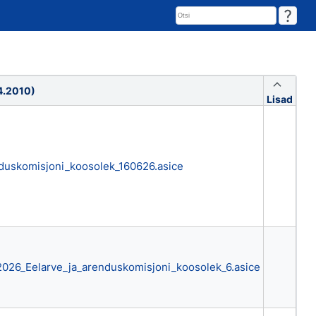
04.2010)
Lisad
duskomisjoni_koosolek_160626.asice
2026_Eelarve_ja_arenduskomisjoni_koosolek_6.asice