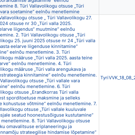
õõrandamise algatamine“ eelnõu
emine 8. Türi Vallavolikogu otsuse „Türi
e vara soetamine“ eelnõu menetlemine
 Vallavolikogu otsuse „ Türi Vallavolikogu 27.
024 otsuse nr 30 „Türi valla 2025.
elarve liigendus“ muutmine“ eelnõu
emine. 2. Türi Vallavolikogu otsuse „Türi
likogu 25. juuni 2025 otsuse nr 24 „Türi valla
aasta eelarve liigenduse kinnitamine“
ne“ eelnõu menetlemine. 3. Türi
likogu määruse „Türi valla 2025. aasta teine
larve“ eelnõu menetlemine. 4. Türi
olikogu määruse „Türi valla arengukava ja
estrateegia kinnitamine“ eelnõu menetlemine.
TyriVVK_18_08_
 Vallavolikogu otsuse „Türi vallale vara
ine“ eelnõu menetlemine. 6. Türi
olikogu otsuse „Erandkorras Türi valla
est sporditoetuse maksmine ja selleks
se kohustuse võtmine“ eelnõu menetlemine. 7.
llavolikogu otsuse „Türi vallale kuuluvale
asjale seatud hoonestusõiguse kustutamine“
 menetlemine. 8. Türi Vallavolikogu otsuse
iku omavalitsuse eriplaneeringu ja
nnamõju strateegilise hindamise lõpetamine“