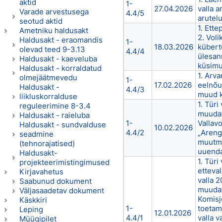
aktid
1-
27.04.2026
valla 
Varade arvestusega
4.4/5
arutel
seotud aktid
1. Ett
Ametniku haldusakt
2. Voli
Haldusakt - eraomandis
1-
18.03.2026
kübert
olevad teed 9-3.13
4.4/4
ülesan
Haldusakt - kaeveluba
küsim
Haldusakt - korraldatud
1. Arv
olmejäätmevedu
1-
17.02.2026
eelnõu
Haldusakt -
4.4/3
muud 
liikluskorralduse
1. Türi
reguleerimine 8-3.4
muudat
Haldusakt - raieluba
1-
Vallav
Haldusakt - sundvalduse
10.02.2026
4.4/2
„Areng
seadmine
muutmi
(tehnorajatised)
uuenda
Haldusakt-
1. Türi
projekteerimistingimused
etteval
Kirjavahetus
valla 2
Saabunud dokument
muudat
Väljasaadetav dokument
Komisj
Käskkiri
1-
toetam
Leping
12.01.2026
4.4/1
valla 
Müügipilet