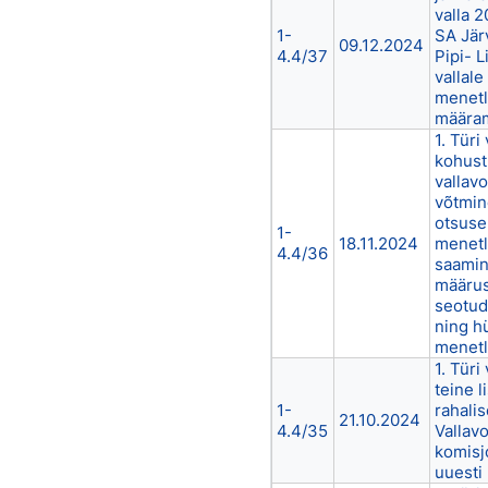
valla 
1-
SA Jär
09.12.2024
4.4/37
Pipi- L
vallal
menetl
määram
1. Türi
kohust
vallavo
võtmin
otsuse
1-
18.11.2024
menetle
4.4/36
saamin
määrus
seotud
ning h
menetl
1. Türi
teine l
1-
rahalis
21.10.2024
4.4/35
Vallavo
komisj
uuesti