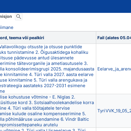
omisjon
iimane
rd, teema või pealkiri
Fail (alates 05.
 Vallavolikogu otsuste ja otsuse punktide
uks tunnistamine 2. Õigusaktidega kohaliku
itsuse pädevusse antud ülesannete
erimine täitevorganile ja ametiasutusele 3.
alla konsolideerimisgrupi 2025. majandusaasta
Eelarve_ja_aren
 kinnitamine 4. Türi valla 2027. aasta eelarve
use kinnitamine 5. Türi valla arengukava ja
estrateegia aastateks 2027-2031 esimene
ine
lise kohustuse võtmine - E. Niglas 2.
üsitluse kord 3. Sotsiaalhoolekandelise korra
e 4. Türi valla töötajatele tervise
TyriVVK_19_05_
mise kulude osaline kompenseerimine 5.
alla põhimääruse uuendamine 6. Vindr Baltic
promissettepaneku arutelu
u võtmine 2. Türi valla I lisaeelarve 3. Türi