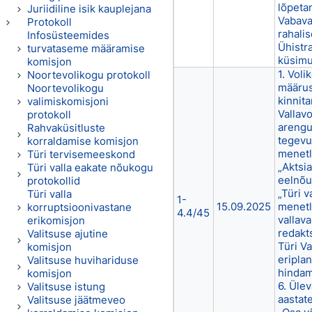
lõpeta
Juriidiline isik kauplejana
Vabaval
Protokoll
rahali
Infosüsteemides
Ühistr
turvataseme määramise
küsim
komisjon
1. Voli
Noortevolikogu protokoll
määrus
Noortevolikogu
kinnit
valimiskomisjoni
Vallav
protokoll
arengu
Rahvaküsitluste
tegevu
korraldamise komisjon
menetl
Türi tervisemeeskond
„Aktsi
Türi valla eakate nõukogu
eelnõu
protokollid
„Türi v
Türi valla
1-
15.09.2025
menetl
korruptsioonivastane
4.4/45
vallav
erikomisjon
redakt
Valitsuse ajutine
Türi V
komisjon
eripla
Valitsuse huvihariduse
hindam
komisjon
6. Üle
Valitsuse istung
aastat
Valitsuse jäätmeveo