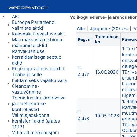
Akt
Volikogu eelarve- ja arendusk
Euroopa Parlamendi
valimiste aktid
Alla
Järgmine (20) »»»
V
|
|
Kaeveala ülevaatuse akt
Toimumise
Maa maksustamishinna
Reg. nr
Päevako
kp
määramise aktid
1. Türi
Rahvaküsitluse
kehtet
korraldamisega seotud
omaval
aktid
delege
Riigikogu valimiste aktid
1-
16.06.2026
Türi v
Teabe ja selle
4.4/7
aruande
haldamiseks vajaliku vara
liigend
üleandmine-
eelarv
vastuvõtmine
lugem
Teenistusliku järelevalve
1. Raha
ja ametiasutuse
Rahvak
kontrollaktid
1-
muutmin
Valimisjaoskonna
19.05.2026
4.4/6
edenda
komisjoni aktid (alates
Türi v
2013)
OÜ kom
Valla valimiskomisjoni
1. Laen