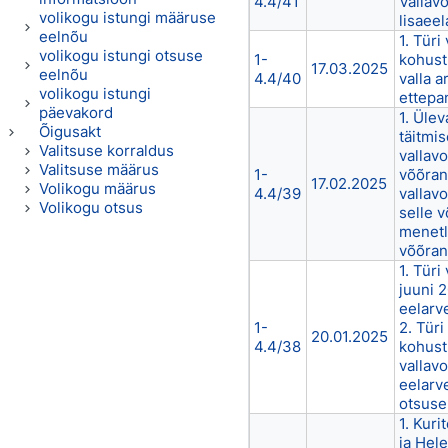
4.4/41
Vallav
volikogu istungi määruse
lisaee
eelnõu
1. Türi
volikogu istungi otsuse
1-
kohust
17.03.2025
eelnõu
4.4/40
valla 
volikogu istungi
ettepa
päevakord
1. Üle
Õigusakt
täitmis
Valitsuse korraldus
vallavo
Valitsuse määrus
1-
võõran
17.02.2025
Volikogu määrus
4.4/39
vallavo
Volikogu otsus
selle 
menetl
võõran
1. Türi
juuni 2
eelarv
1-
2. Türi
20.01.2025
4.4/38
kohust
vallavo
eelarv
otsuse
1. Kuri
ja Hel