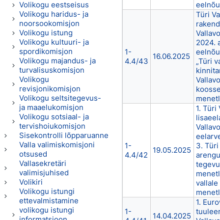
Volikogu eestseisus
eelnõu
Volikogu haridus- ja
Türi V
noorsookomisjon
rakend
Volikogu istung
Vallavo
Volikogu kultuuri- ja
2024. 
spordikomisjon
1-
eelnõu
16.06.2025
Volikogu majandus- ja
4.4/43
„Türi v
turvalisuskomisjon
kinnit
Volikogu
Vallav
revisjonikomisjon
koosse
Volikogu seltsitegevus-
menetl
ja maaelukomisjon
1. Türi
Volikogu sotsiaal- ja
lisaee
tervishoiukomisjon
Vallav
Sisekontrolli lõpparuanne
eelarv
Valla valimiskomisjoni
1-
3. Tür
19.05.2025
otsused
4.4/42
arengu
Vallasekretäri
tegevu
valimisjuhised
menetl
Volikiri
vallal
Volikogu istungi
menet
ettevalmistamine
1. Eur
volikogu istungi
1-
tuuleen
14.04.2025
informatsioon