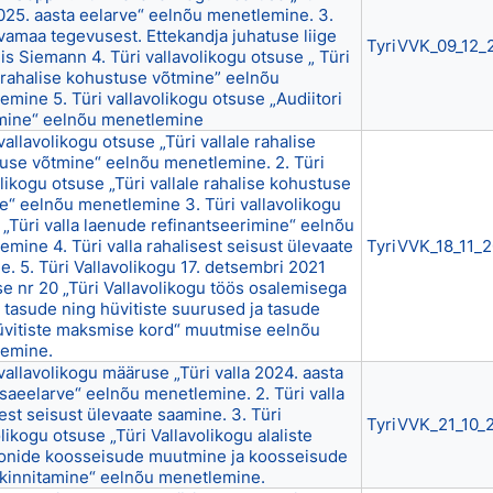
2025. aasta eelarve“ eelnõu menetlemine. 3.
vamaa tegevusest. Ettekandja juhatuse liige
TyriVVK_09_12_
iis Siemann 4. Türi vallavolikogu otsuse „ Türi
e rahalise kohustuse võtmine” eelnõu
emine 5. Türi vallavolikogu otsuse „Audiitori
ine“ eelnõu menetlemine
 vallavolikogu otsuse „Türi vallale rahalise
use võtmine“ eelnõu menetlemine. 2. Türi
likogu otsuse „Türi vallale rahalise kohustuse
e“ eelnõu menetlemine 3. Türi vallavolikogu
 „Türi valla laenude refinantseerimine“ eelnõu
mine 4. Türi valla rahalisest seisust ülevaate
TyriVVK_18_11_
e. 5. Türi Vallavolikogu 17. detsembri 2021
e nr 20 „Türi Vallavolikogu töös osalemisega
 tasude ning hüvitiste suurused ja tasude
üvitiste maksmise kord“ muutmise eelnõu
emine.
 vallavolikogu määruse „Türi valla 2024. aasta
isaeelarve“ eelnõu menetlemine. 2. Türi valla
est seisust ülevaate saamine. 3. Türi
TyriVVK_21_10_
likogu otsuse „Türi Vallavolikogu alaliste
onide koosseisude muutmine ja koosseisude
 kinnitamine“ eelnõu menetlemine.