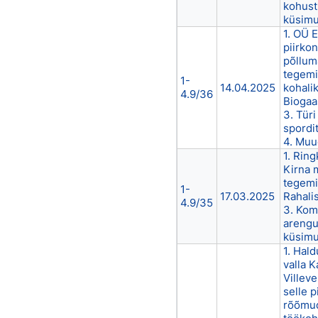
kohust
küsimu
1. OÜ E
piirko
põllum
tegemi
1-
14.04.2025
kohali
4.9/36
Biogaa
3. Türi
spordi
4. Muu
1. Ring
Kirna 
tegemi
1-
17.03.2025
Rahali
4.9/35
3. Kom
arengu
küsimu
1. Hal
valla K
Villeve
selle 
rõõmud