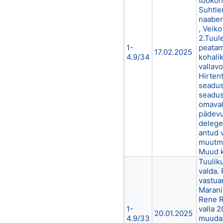
töökoh
Suhtle
naaber
, Veiko
2.Tuul
1-
peatam
17.02.2025
4.9/34
kohali
vallav
Hirten
seadus
seadus
omaval
pädevu
delege
antud 
muutmi
Muud 
Tuulik
valda. 
vastua
Maranik
Rene R
1-
valla 
20.01.2025
4.9/33
muudat