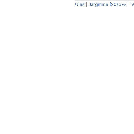
Üles
Järgmine (20) »»»
V
|
|