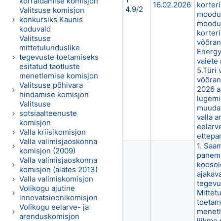
korraldamise komisjon
16.02.2026
korter
4.9/2
Valitsuse komisjon
moodus
konkursiks Kaunis
moodus
koduvald
korter
Valitsuse
võõran
mittetulunduslike
Energy
tegevuste toetamiseks
vaiete
esitatud taotluste
5.Türi 
menetlemise komisjon
võõrand
Valitsuse põhivara
2026 a
hindamise komisjon
lugemi
Valitsuse
muudat
sotsiaalteenuste
valla 
komisjon
eelarv
Valla kriisikomisjon
ettepa
Valla valimisjaoskonna
1. Saa
komisjon (2009)
paneme
Valla valimisjaoskonna
koosol
komisjon (alates 2013)
ajakav
Valla valimiskomisjon
tegevu
Volikogu ajutine
Mittet
innovatsioonikomisjon
toetam
Volikogu eelarve- ja
menetl
arenduskomisjon
liikme