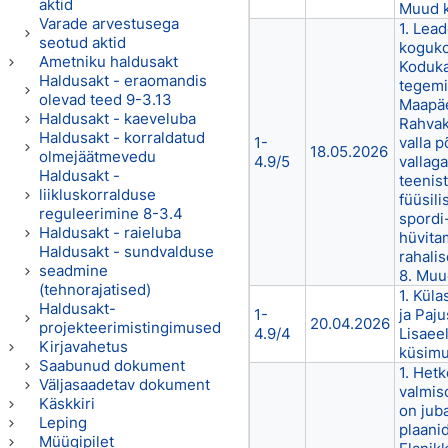
aktid
Muud 
Varade arvestusega
1. Lea
seotud aktid
koguko
Ametniku haldusakt
Koduka
Haldusakt - eraomandis
tegemi
olevad teed 9-3.13
Maapäe
Haldusakt - kaeveluba
Rahvakü
Haldusakt - korraldatud
1-
valla p
18.05.2026
olmejäätmevedu
4.9/5
vallaga
Haldusakt -
teenis
liikluskorralduse
füüsili
reguleerimine 8-3.4
spordi-
Haldusakt - raieluba
hüvitam
Haldusakt - sundvalduse
rahali
seadmine
8. Muu
(tehnorajatised)
1. Kül
Haldusakt-
1-
ja Paju
20.04.2026
projekteerimistingimused
4.9/4
Lisaee
Kirjavahetus
küsim
Saabunud dokument
1. Hetk
Väljasaadetav dokument
valmiso
Käskkiri
on juba
Leping
plaani
Müügipilet