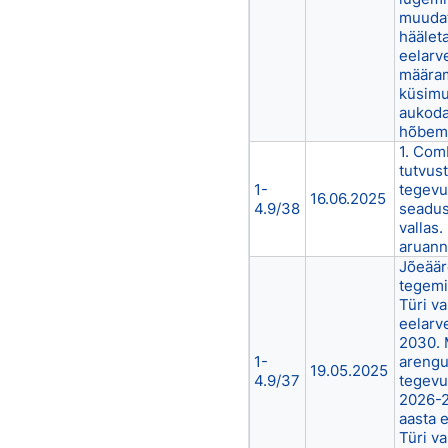
muuda
häälet
eelarv
määram
küsimus
aukoda
hõbemä
1. Com
tutvus
1-
tegevu
16.06.2025
4.9/38
seadus
vallas
aruann
Jõeääre
tegemis
Türi va
eelarv
2030.
1-
arengu
19.05.2025
4.9/37
tegev
2026-2
aasta 
Türi va