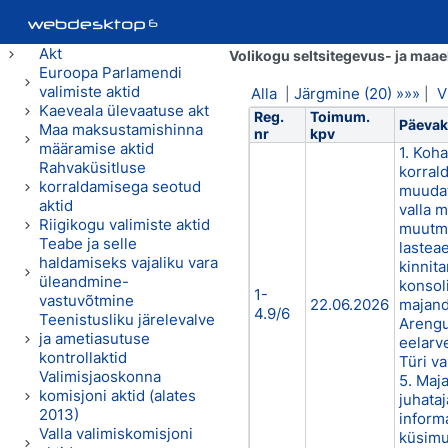
Akt
Volikogu seltsitegevus- ja maa
Euroopa Parlamendi
valimiste aktid
Alla
Järgmine (20) »»»
V
|
|
Kaeveala ülevaatuse akt
Reg.
Toimum.
Päevako
Maa maksustamishinna
nr
kpv
määramise aktid
1. Koh
Rahvaküsitluse
korral
korraldamisega seotud
muudat
aktid
valla 
Riigikogu valimiste aktid
muutmis
Teabe ja selle
lastea
haldamiseks vajaliku vara
kinnita
üleandmine-
konsol
1-
vastuvõtmine
22.06.2026
majand
4.9/6
Teenistusliku järelevalve
Arengu
ja ametiasutuse
eelarv
kontrollaktid
Türi va
Valimisjaoskonna
5. Maj
komisjoni aktid (alates
juhata
2013)
informa
Valla valimiskomisjoni
küsimu