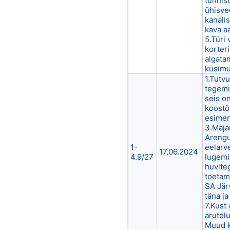
tunnist
ühisvee
kanali
kava a
5.Türi 
korter
algata
küsim
1.Tutv
tegemi
seis o
koostö
esimen
3.Maja
Arengu
1-
eelarv
17.06.2024
4.9/27
lugemi
huvite
toetam
SA Jär
täna ja
7.Kust 
arutel
Muud 