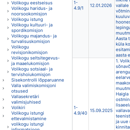
1-
Volikogu eestseisus
12.01.2026
vallal
4.9/1
Volikogu haridus- ja
võtmine
noorsookomisjon
kuuluv
Volikogu istung
hoones
Volikogu kultuuri- ja
leping
spordikomisjon
muutmi
Volikogu majandus- ja
Aasta t
turvalisuskomisjon
küla k
Volikogu
esitami
revisjonikomisjon
aasta e
Volikogu seltsitegevus-
1. Vol
ja maaelukomisjon
sõnavõt
Volikogu sotsiaal- ja
arengu
tervishoiukomisjon
eelarv
Sisekontrolli lõpparuanne
maakon
Valla valimiskomisjoni
muutmi
otsused
Haigla 
Vallasekretäri
ostmine
valimisjuhised
lisaeel
Volikiri
1-
15.09.2025
vallava
Volikogu istungi
4.9/40
teenis
ettevalmistamine
ja uue
volikogu istungi
kinnita
informatsioon