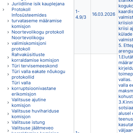
Elanik
Juriidiline isik kauplejana
koguko
Protokoll
1-
kaardis
16.03.2026
Infosüsteemides
4.9/3
valmis
turvataseme määramise
kriisi
komisjon
kriisi 
Noortevolikogu protokoll
külade 
Noortevolikogu
valmis
valimiskomisjoni
5. Ett
protokoll
areng
Rahvaküsitluste
1.Elut
korraldamise komisjon
määram
Türi tervisemeeskond
kirjel
Türi valla eakate nõukogu
toimep
protokollid
vallas.
Türi valla
valla 
korruptsioonivastane
maksmi
erikomisjon
kohust
Valitsuse ajutine
3.Kinn
komisjon
sotsia
Valitsuse huvihariduse
alusel
komisjon
teenus
Valitsuse istung
kasuta
Valitsuse jäätmeveo
väljaa
1-