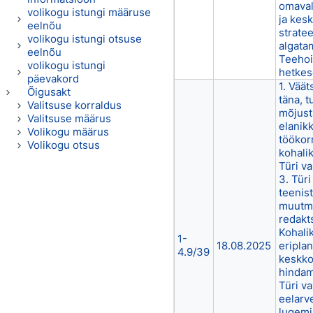
omaval
volikogu istungi määruse
ja kes
eelnõu
strate
volikogu istungi otsuse
algatam
eelnõu
Teehoi
volikogu istungi
hetkes
päevakord
1. Väät
Õigusakt
täna, t
Valitsuse korraldus
mõjust
Valitsuse määrus
elanik
Volikogu määrus
töökor
Volikogu otsus
kohali
Türi va
3. Türi
teenis
muutmi
redakt
Kohali
1-
18.08.2025
eripla
4.9/39
keskko
hindam
Türi va
eelarv
lugemi