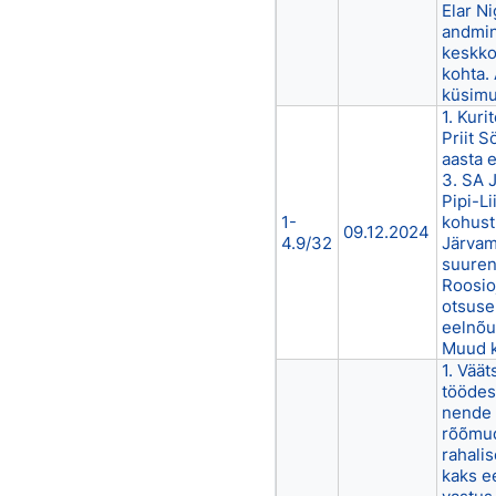
Elar N
andmin
keskko
kohta.
küsimu
1. Kuri
Priit S
aasta 
3. SA 
Pipi-L
1-
kohust
09.12.2024
4.9/32
Järvam
suuren
Roosioj
otsuse
eelnõu
Muud 
1. Vää
töödes
nende 
rõõmude
rahali
kaks ee