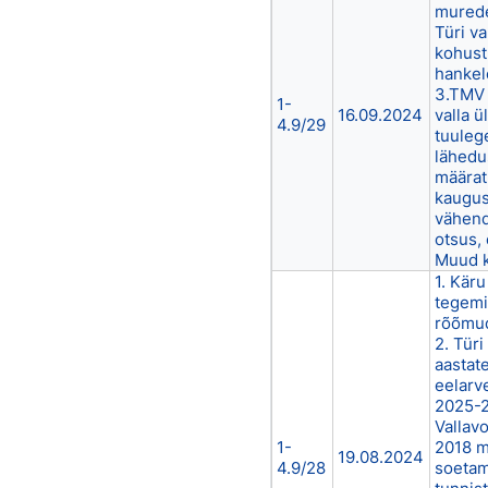
murede
Türi va
kohust
hankel
3.TMV 
1-
16.09.2024
valla 
4.9/29
tuuleg
lähedu
määrat
kaugu
vähend
otsus, 
Muud 
1. Kär
tegemi
rõõmud
2. Türi
aastat
eelarv
2025-2
Vallavo
1-
2018 m
19.08.2024
4.9/28
soetam