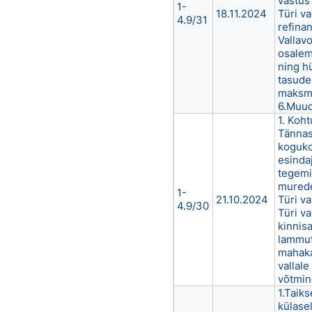
vastus 
1-
18.11.2024
Türi va
4.9/31
refinan
Vallav
osalem
ning h
tasude
maksm
6.Muud
1. Koh
Tännas
koguk
esinda
tegemi
murede
1-
21.10.2024
Türi va
4.9/30
Türi va
kinnis
lammut
mahaka
vallal
võtmin
1.Taik
külase